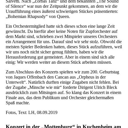
Salvetti. Nach „Zorbas Tanz“ und dem bekannten „The Sound
of Silence“ war nun der Zeitpunkt gekommen, an dem wir die
Uraufführung eines äußerst schwierigen Stückes präsentierten:
„Bohemian Rhapsody“ von Queen.
Ein Orchestermitglied hatte sich dieses schon eine lange Zeit
gewünscht. Da hierfür aber keine Noten für Zupforchester auf
dem Markt sind, schrieben zwei Mitspieler unseres Orchesters
ein Arrangement für uns. Darauf sind wir sehr stolz. Obwohl die
meisten Spieler Bedenken hatten, dieses Stück aufzuführen, weil
wir uns noch nicht sicher genug fühlten, haben wir die
Herausforderung gut gemeistert. Aber in einem sind sich alle
einig: Wir werden weiter an diesem Stück arbeiten müssen.
Zum Abschluss des Konzerts spielten wir zum 200. Geburtstag
von Jaques Offenbach den Cancan aus „Orpheus in der
Unterwelt“. Natürlich durften einige Zugaben nicht fehlen. Bei
der Zugabe „Minsche wie mir“ forderte Dirigent Ulrich Bleck
ausdrücklich zum Mitsingen auf. So klang das Konzert in einem
Finale aus, das dem Publikum und Orchester gleichermaßen
Spaß machte.
Fotos, Text: LH, 08.09.2019
Konzert in der „Mottenburg“ in Kuchenheim am