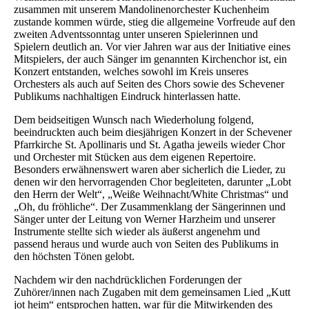
zusammen mit unserem Mandolinenorchester Kuchenheim
zustande kommen würde, stieg die allgemeine Vorfreude auf den
zweiten Adventssonntag unter unseren Spielerinnen und
Spielern deutlich an. Vor vier Jahren war aus der Initiative eines
Mitspielers, der auch Sänger im genannten Kirchenchor ist, ein
Konzert entstanden, welches sowohl im Kreis unseres
Orchesters als auch auf Seiten des Chors sowie des Schevener
Publikums nachhaltigen Eindruck hinterlassen hatte.
Dem beidseitigen Wunsch nach Wiederholung folgend,
beeindruckten auch beim diesjährigen Konzert in der Schevener
Pfarrkirche St. Apollinaris und St. Agatha jeweils wieder Chor
und Orchester mit Stücken aus dem eigenen Repertoire.
Besonders erwähnenswert waren aber sicherlich die Lieder, zu
denen wir den hervorragenden Chor begleiteten, darunter „Lobt
den Herrn der Welt“, „Weiße Weihnacht/White Christmas“ und
„Oh, du fröhliche“. Der Zusammenklang der Sängerinnen und
Sänger unter der Leitung von Werner Harzheim und unserer
Instrumente stellte sich wieder als äußerst angenehm und
passend heraus und wurde auch von Seiten des Publikums in
den höchsten Tönen gelobt.
Nachdem wir den nachdrücklichen Forderungen der
Zuhörer/innen nach Zugaben mit dem gemeinsamen Lied „Kutt
jot heim“ entsprochen hatten, war für die Mitwirkenden des