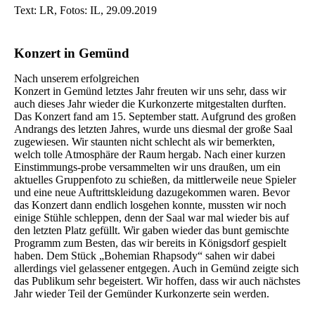
Text: LR, Fotos: IL, 29.09.2019
Konzert in Gemünd
Nach unserem erfolgreichen
Konzert in Gemünd letztes Jahr freuten wir uns sehr, dass wir
auch dieses Jahr wieder die Kurkonzerte mitgestalten durften.
Das Konzert fand am 15. September statt. Aufgrund des großen
Andrangs des letzten Jahres, wurde uns diesmal der große Saal
zugewiesen. Wir staunten nicht schlecht als wir bemerkten,
welch tolle Atmosphäre der Raum hergab. Nach einer kurzen
Einstimmungs-probe versammelten wir uns draußen, um ein
aktuelles Gruppenfoto zu schießen, da mittlerweile neue Spieler
und eine neue Auftrittskleidung dazugekommen waren. Bevor
das Konzert dann endlich losgehen konnte, mussten wir noch
einige Stühle schleppen, denn der Saal war mal wieder bis auf
den letzten Platz gefüllt. Wir gaben wieder das bunt gemischte
Programm zum Besten, das wir bereits in Königsdorf gespielt
haben. Dem Stück „Bohemian Rhapsody“ sahen wir dabei
allerdings viel gelassener entgegen. Auch in Gemünd zeigte sich
das Publikum sehr begeistert. Wir hoffen, dass wir auch nächstes
Jahr wieder Teil der Gemünder Kurkonzerte sein werden.