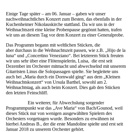
Einige Tage später – am 06. Januar – gaben wir unser
nachweihnachtliches Konzert zum Besten, das ebenfalls in der
Kuchenheimer Nikolauskirche stattfand. Da wir uns in der
Weihnachtszeit eine kleine Probenpause gegönnt hatten, trafen
wir uns an diesem Tag vor dem Konzert zu einer Generalprobe.
Das Programm begann mit weltlichen Stücken, die
aber durchaus in die Weihnachtszeit passen, wie z.B. „Hijo de la
luna“ und „Concertino Veneziano“. Bei letzterem Stück freuten
wir uns sehr über eine Flötenspielerin, Luisa, die erst seit
Dezember im Orchester mitmacht und abwechselnd mit unserem
Gitarristen Linus die Solopassagen spielte. Sie begleitete uns
auch bei „Maria durch ein Dornwald ging“ aus dem „Kleinen
Weihnachtskonzert“ von Ursula Barthel, sowohl am 2.
Weihnachtstag, als auch beim Konzert. Dies gab den Stücken
den letzten Feinschliff.
Ein weiterer, für Abwechslung sorgender
Programmpunkt war das „Ave Maria“ von Bach/Gounod, weil
dieses Stück nur von wenigen ausgewählten Spielern des
Orchesters vorgetragen wurde. Besonders zu erwähnen ist
hierbei Andreas B., der die erste Mandoline spielte und erst seit
Januar 2018 zu unserem Orchester gehört.